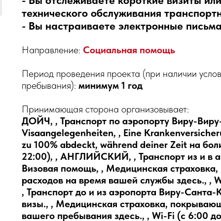
- Вы отслеживаете короткие визиты ил
технического обслуживания транспортн
- Вы настраиваете электронные письма 
Направление:
Социальная помощь
Период проведения проекта (при наличии услов
пребывания):
минимум 1 год
Принимающая сторона организовывает:
ДОЙЧ, , Транспорт по аэропорту Виру-Виру-Са
Visaangelegenheiten, , Eine Krankenversicher
zu 100% abdeckt, während deiner Zeit на бо
22:00), , АНГЛИЙСКИЙ, , Транспорт из и в а
Визовая помощь, , Медицинская страховка,
расходов на время вашей службы здесь., ,
, Транспорт до и из аэропорта Виру-Санта-
визы., , Медицинская страховка, покрываю
вашего пребывания здесь., , Wi-Fi (с 6:00 до