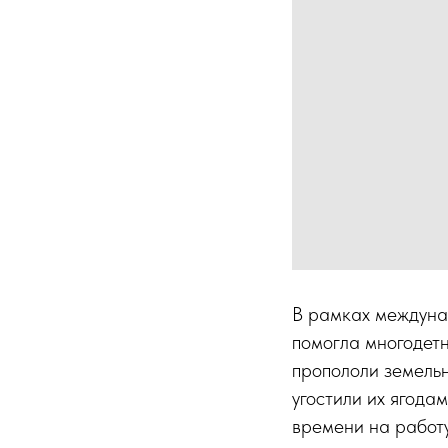
В рамках междуна
помогла многодет
пропололи земельн
угостили их ягода
времени на работу 