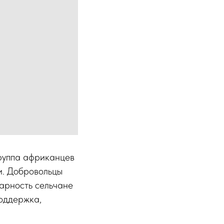
руппа африканцев
и. Добровольцы
дарность сельчане
поддержка,