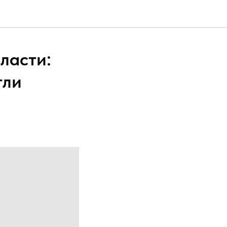
ласти:
гли