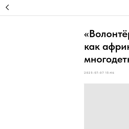
«Волонтё
как афри
многодет
2025-07-07 15:46